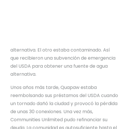
Los viajeros de la Ruta 66 pasan de Kansas a
una pequeña ciudad de Oklahoma llamada
Quapaw. Communities Unlimited y Quapaw se
unieron a mediados de la década de 2000.
Quapaw necesitaba una fuente de agua
alternativa. El otro estaba contaminado. Así
que recibieron una subvención de emergencia
del USDA para obtener una fuente de agua
alternativa.
Unos años más tarde, Quapaw estaba
reembolsando sus préstamos del USDA cuando
un tornado dañó la ciudad y provocó la pérdida
de unas 30 conexiones. Una vez más,
Communities Unlimited pudo refinanciar su
deuda. La comunidad es autosuficiente hasta el