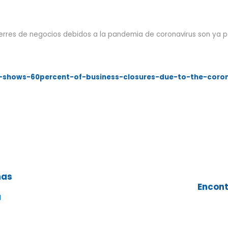
cierres de negocios debidos a la pandemia de coronavirus son ya
a-shows-60percent-of-business-closures-due-to-the-cor
mas
Encont
a