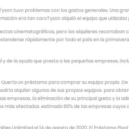
Tyson tuvo problemas con los gastos generales. Una gra
filmación era tan caro
Tyson
alquiló el equipo que utilizaba
ectos cinematográficos, pero los alquileres recortaban cu
xtenderse rápidamente por todo el país en la primavera
y de la ayuda que presta a las pequeñas empresas, inclu
Quería un préstamo para comprar su
equipo propio. De 
podría alquilar algunos de sus propios equipos.
para obtene
 empresas, la eliminación de su principal gasto y la ad
los más afectados.
estimado
6
0% de las empresas
cuyos c
ties Unlimited el 14 de agosto de 2020.
El Préstamo Pivot