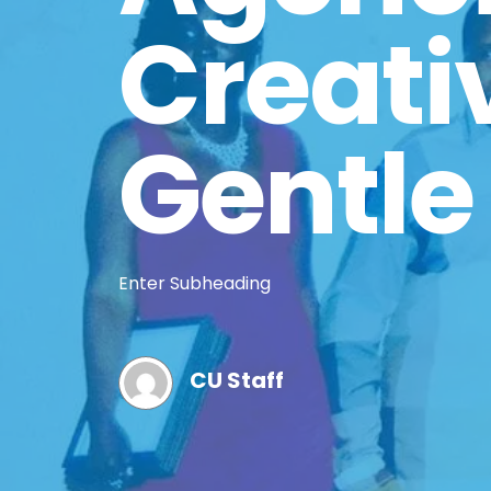
Creati
Gentle
Enter Subheading
CU Staff