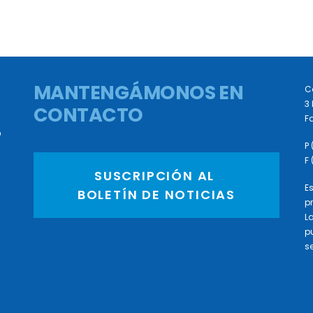
MANTENGÁMONOS EN
C
3 
CONTACTO
Fa
D
P
F
SUSCRIPCIÓN AL 
E
BOLETÍN DE NOTICIAS
p
L
p
se