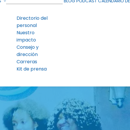
S
BLOG
PODCAST
CALENDARIO D
Directorio del
personal
Nuestro
impacto
Consejo y
dirección
Carreras
Kit de prensa