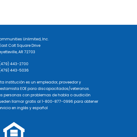
ommunities Unlimited, Inc.
East Colt Square Drive
yetteville, AR 72703
 (479) 443-2700
 (479) 443-5036
sta institución es un empleador, proveedor y
restamista EOE para discapacitados/veteranos.
as personas con problemas de habla o audición
ueden llamar gratis al 1-800-877-0996 para obtener
rvicio en inglés y español