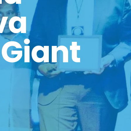
va
 Giant