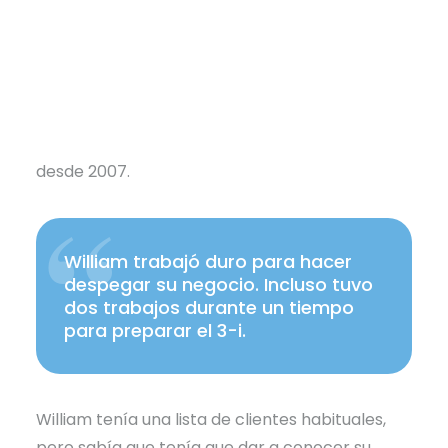
empresa móvil de servicio completo de lavado
a presión y detallado que presta servicios a
consumidores y empresas en Arkansas Central.
Aunque William ha estado operando el negocio
desde 2020, ha estado haciendo lavado a
presión como un hobby y segundo ingreso
desde 2007.
William trabajó duro para hacer
despegar su negocio. Incluso tuvo
dos trabajos durante un tiempo
para preparar el 3-i.
William tenía una lista de clientes habituales,
pero sabía que tenía que dar a conocer su