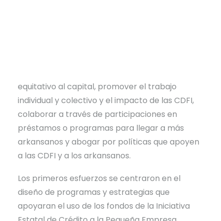
servicios críticos.
Las CDFI de Arkansas tienen una larga historia
de colaboración, tanto a pequeña como a gran
escala. En 2021 comenzaron una coalición más
formal con los objetivos de aumentar el acceso
equitativo al capital, promover el trabajo
individual y colectivo y el impacto de las CDFI,
colaborar a través de participaciones en
préstamos o programas para llegar a más
arkansanos y abogar por políticas que apoyen
a las CDFI y a los arkansanos.
Los primeros esfuerzos se centraron en el
diseño de programas y estrategias que
apoyaran el uso de los fondos de la Iniciativa
Estatal de Crédito a la Pequeña Empresa