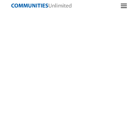
Lending
Sostenibilidad
Asociación con
un propósito
comunitaria
"porcino
Infraestructuras
comunitarias
Enter Subheading
Iniciativa empresarial
Alimentos sanos