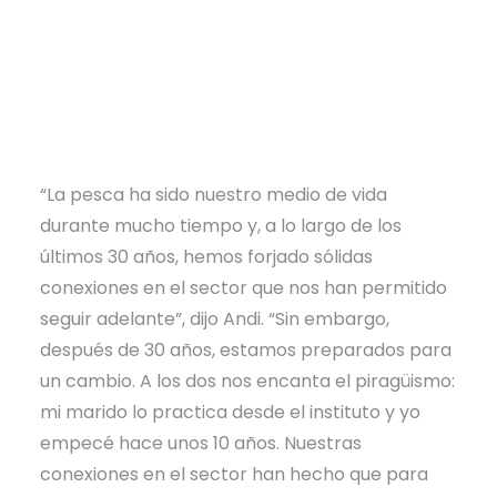
campo de Charger Boats y como pescadora
profesional de BassNGal Touring, tiene una
base sólida para su nueva empresa. Su marido,
Ivan, experto en pesca de lubinas y kayak, la
apoya como asesor y animador.
“La pesca ha sido nuestro medio de vida
durante mucho tiempo y, a lo largo de los
últimos 30 años, hemos forjado sólidas
conexiones en el sector que nos han permitido
seguir adelante”, dijo Andi. “Sin embargo,
después de 30 años, estamos preparados para
un cambio. A los dos nos encanta el piragüismo:
mi marido lo practica desde el instituto y yo
empecé hace unos 10 años. Nuestras
conexiones en el sector han hecho que para