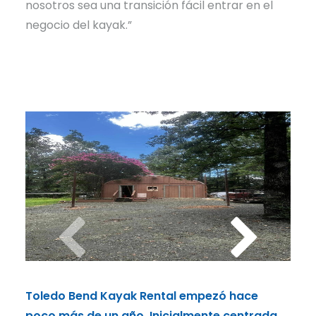
nosotros sea una transición fácil entrar en el
negocio del kayak.”
Toledo Bend Kayak Rental empezó hace
Tol
poco más de un año. Inicialmente centrada
poco