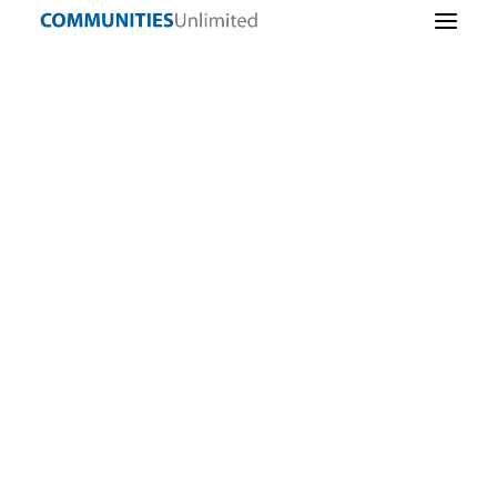
Lending
Sostenibilidad
De trabajos
secundarios a
comunitaria
siete cifras
Infraestructuras
comunitarias
Enter Subheading
Iniciativa empresarial
Alimentos sanos