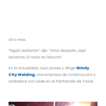
no quiero que mi hijo crezca sin su padre cerca
todo el tiempo”.
Ese momento de ajuste de cuentas empujó a
Juan a apostar por sí mismo. Cogió un pequeño
trabajo secundario de soldador. Luego otro. Y
otro más.
“Siguió adelante”, dijo. “Años después, aquí
estamos. El resto es historia”.
En la actualidad, Juan posee y dirige
Windy
City Welding
, una empresa de construcción y
soldadura con sede en el Panhandle de Texas.