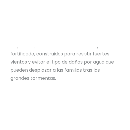
posible gracias a una subvención de 465.000
dólares
del Simmons Bank
y el
Federal Home
Loan Bank de Dallas
(FHLB Dallas). El
programa ofrece hasta 15.000 $ a los
propietarios de viviendas que cumplan los
requisitos para instalar sistemas de tejado
fortificado, construidos para resistir fuertes
vientos y evitar el tipo de daños por agua que
pueden desplazar a las familias tras las
grandes tormentas.