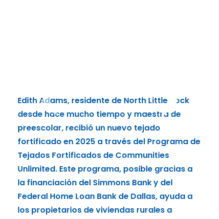
Edit
Edith Adams, residente de North Little Rock
des
desde hace mucho tiempo y maestra de
pree
preescolar, recibió un nuevo tejado
fort
fortificado en 2025 a través del Programa de
Teja
Tejados Fortificados de Communities
Unli
Unlimited. Este programa, posible gracias a
la f
la financiación del Simmons Bank y del
Fede
Federal Home Loan Bank de Dallas, ayuda a
los 
los propietarios de viviendas rurales a