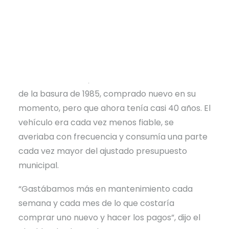
adelante con la entrega, el 7 de julio, de un
flamante camión de saneamiento, que
sustituye a un vetusto vehículo que hacía
tiempo que había pasado su mejor momento.
Durante décadas, Turrell confió en un camión
de la basura de 1985, comprado nuevo en su
momento, pero que ahora tenía casi 40 años. El
vehículo era cada vez menos fiable, se
averiaba con frecuencia y consumía una parte
cada vez mayor del ajustado presupuesto
municipal.
“Gastábamos más en mantenimiento cada
semana y cada mes de lo que costaría
comprar uno nuevo y hacer los pagos”, dijo el