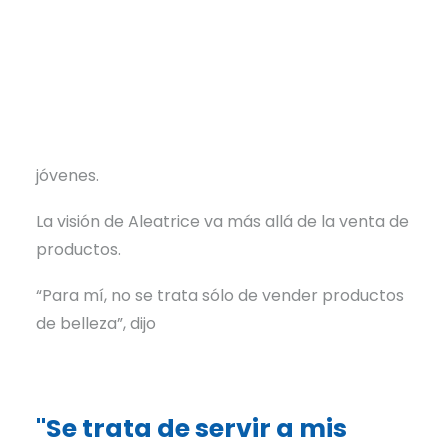
Hace tres años, descubrió el negocio que
estaba destinada a crear:
On Purpose Beauty
,
una tienda de artículos de belleza en
Arkadelphia, Arkansas, diseñada para
empoderar a su comunidad y fomentar la
confianza, especialmente entre las mujeres
jóvenes.
La visión de Aleatrice va más allá de la venta de
productos.
“Para mí, no se trata sólo de vender productos
de belleza”, dijo
"Se trata de servir a mis