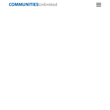
Lending
Sostenibilidad
Ascensor local
comunitaria
Enter Subheading
Infraestructuras
comunitarias
Iniciativa empresarial
CU Staff
Alimentos sanos