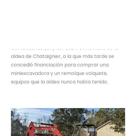
alcantarillado del pueblo. Inicialmente, la CU
buscó financiación para una excavadora de
orugas, pero el proyecto no salió adelante. En
2023, Stacey Scarce, especialista en gestión de
la CU, redactó una solicitud de Facilidades
Comunitarias (CF) del USDA en nombre de la
aldea de Chataignier, a la que más tarde se
concedió financiación para comprar una
miniexcavadora y un remolque volquete,
equipos que la aldea nunca había tenido.