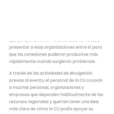
Profundo Este de
Texas (DETCOG) en Lufkin,
que reunió a funcionarios del condado,
dirigentes municipales y socios regionales. La
sesión tenía un doble objetivo: ayudar a los
gobiernos locales a conocer mejor los recursos
que ya operan en el Profundo Este de Texas y
presentar a esas organizaciones entre sí para
que las conexiones pudieran producirse más
rápidamente cuando surgieran problemas.
A través de las actividades de divulgación
previas al evento, el personal de la CU conoció
a muchas personas, organizaciones y
empresas que dependen habitualmente de los
recursos regionales y querían tener una idea
más clara de cómo la CU podía apoyar su