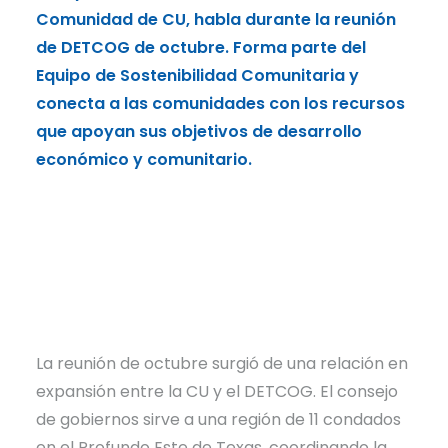
Comunidad de CU, habla durante la reunión
de l
de DETCOG de octubre. Forma parte del
reun
Equipo de Sostenibilidad Comunitaria y
del 
conecta a las comunidades con los recursos
asis
que apoyan sus objetivos de desarrollo
para
económico y comunitario.
cone
anch
acce
La reunión de octubre surgió de una relación en
expansión entre la CU y el DETCOG. El consejo
de gobiernos sirve a una región de 11 condados
en el Profundo Este de Texas, coordinando la