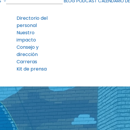
S
BLOG
PODCAST
CALENDARIO D
Directorio del
personal
Nuestro
impacto
Consejo y
dirección
Carreras
Kit de prensa