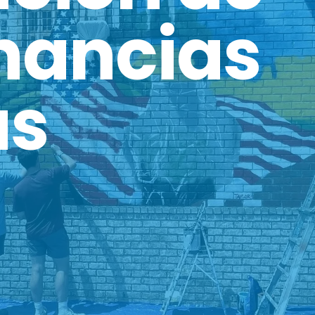
nancias
as