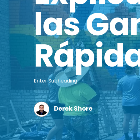
las Ga
Rápid
Enter Subheading
Derek Shore