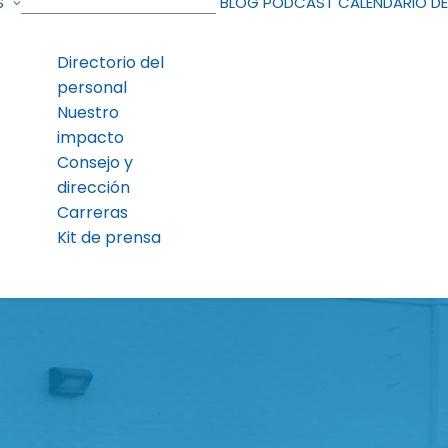
S
BLOG
PODCAST
CALENDARIO D
Directorio del
personal
Nuestro
impacto
Consejo y
dirección
Carreras
Kit de prensa