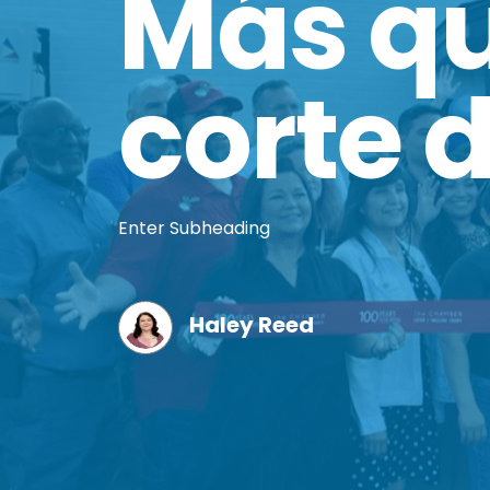
Más q
corte d
Enter Subheading
Haley Reed