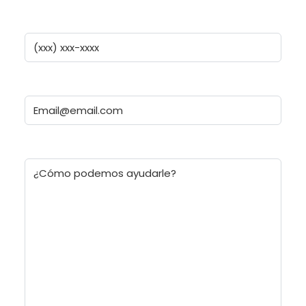
Apellidos
Teléfono
Correo
electrónico
(Obligatorio)
¿Cómo
podemos
ayudarle?
(Obligatorio)