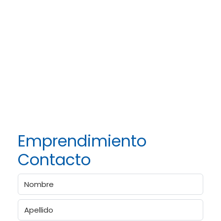
esperamos hablar pronto con usted.
Cynthia Norwood Terry
Director de Iniciativa Empresarial
Emprendimiento
Contacto
Nombre
(Obligatorio)
Nombre