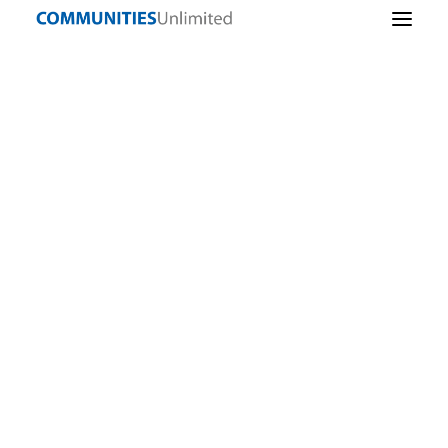
Lending
Sostenibilidad
comunitaria
ENTREPRENEURSHIP
Infraestructuras
comunitarias
Iniciativa empresarial
Alimentos sanos