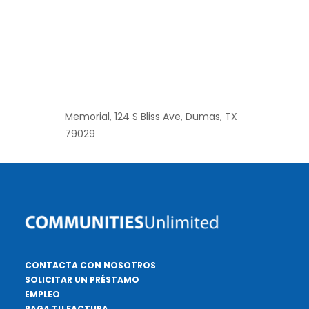
equilibrio. Obtén conocimientos
prácticos y confianza para trazar un
futuro financiero exitoso para tu
empresa.
TALLER EN PERSONA: Biblioteca Killgore
Memorial, 124 S Bliss Ave, Dumas, TX
79029
CONTACTA CON NOSOTROS
SOLICITAR UN PRÉSTAMO
EMPLEO
PAGA TU FACTURA