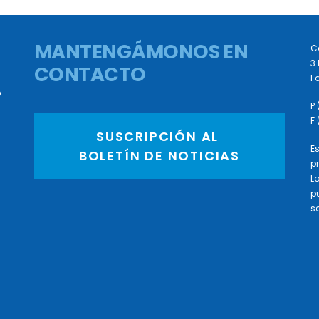
MANTENGÁMONOS EN
C
3 
CONTACTO
Fa
D
P
F
SUSCRIPCIÓN AL 
E
BOLETÍN DE NOTICIAS
p
L
p
se