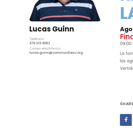
L
Lucas Guinn
Ago
Fin
Teléfono
09:00 
479.313.4982
Correo electrónico
lucas.guinn@communitiesu.org
La for
las ag
Vertid