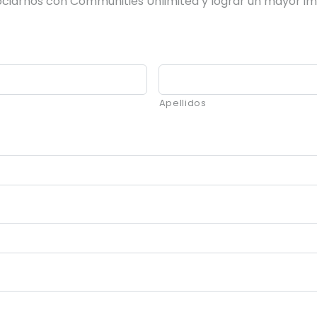
iarnos con Communities Unlimited y lograr un mayor i
Apellidos