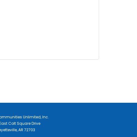
ommunities Unlimited, Inc.
East Colt Square Drive
yetteville, AR 72703