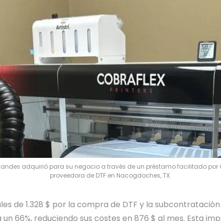
des adquirió para su negocio a través de un préstamo facilitado por 
proveedora de DTF en Nacogdoches, TX.
es de 1.328 $ por la compra de DTF y la subcontratación d
 un 66%, reduciendo sus costes en 876 $ al mes. Esta im