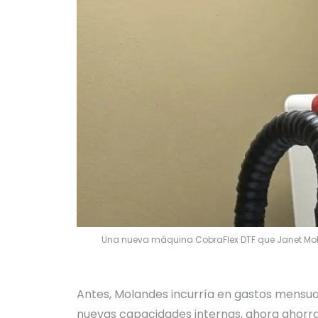
Una nueva máquina CobraFlex DTF que Janet Molan
Antes, Molandes incurría en gastos mensual
nuevas capacidades internas, ahora ahorra