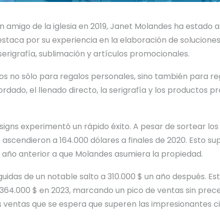
n amigo de la iglesia en 2019, Janet Molandes ha estado 
staca por su experiencia en la elaboración de solucione
serigrafía, sublimación y artículos promocionales.
s no sólo para regalos personales, sino también para reg
rdado, el llenado directo, la serigrafía y los productos 
esigns experimentó un rápido éxito. A pesar de sortear l
 ascendieron a 164.000 dólares a finales de 2020. Esto s
el año anterior a que Molandes asumiera la propiedad.
eguidas de un notable salto a 310.000 $ un año después. E
364.000 $ en 2023, marcando un pico de ventas sin preced
s ventas que se espera que superen las impresionantes c