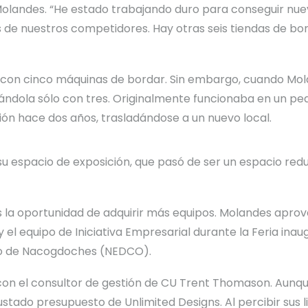
o Molandes. “He estado trabajando duro para conseguir nu
s de nuestros competidores. Hay otras seis tiendas de 
con cinco máquinas de bordar. Sin embargo, cuando Molan
jándola sólo con tres. Originalmente funcionaba en un p
ón hace dos años, trasladándose a un nuevo local.
 su espacio de exposición, que pasó de ser un espacio red
ns la oportunidad de adquirir más equipos. Molandes apr
 el equipo de Iniciativa Empresarial durante la Feria in
co de Nacogdoches
(NEDCO).
on el consultor de gestión de CU Trent Thomason. Aunque 
stado presupuesto de Unlimited Designs. Al percibir sus 