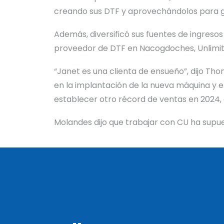
creando sus DTF y aprovechándolos para ge
Además, diversificó sus fuentes de ingres
proveedor de DTF en Nacogdoches, Unlimite
“Janet es una clienta de ensueño”, dijo T
en la implantación de la nueva máquina y 
establecer otro récord de ventas en 2024, 
Molandes dijo que trabajar con CU ha supues