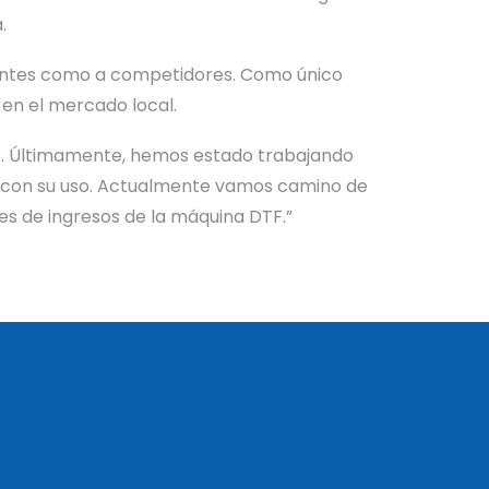
.
lientes como a competidores. Como único
en el mercado local.
ás. Últimamente, hemos estado trabajando
os con su uso. Actualmente vamos camino de
es de ingresos de la máquina DTF.”