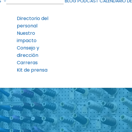
S
BLOG
PODCAST
CALENDARIO D
Directorio del
personal
Nuestro
impacto
Consejo y
dirección
Carreras
Kit de prensa