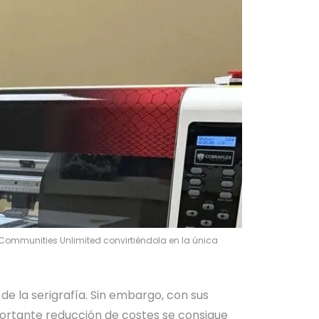
Communities Unlimited convirtiéndola en la única
e la serigrafía. Sin embargo, con sus
portante reducción de costes se consigue