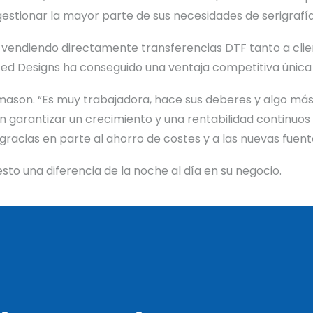
stionar la mayor parte de sus necesidades de serigrafía
os vendiendo directamente transferencias DTF tanto a c
d Designs ha conseguido una ventaja competitiva única 
homason. “Es muy trabajadora, hace sus deberes y algo m
en garantizar un crecimiento y una rentabilidad continu
gracias en parte al ahorro de costes y a las nuevas fuent
to una diferencia de la noche al día en su negocio.