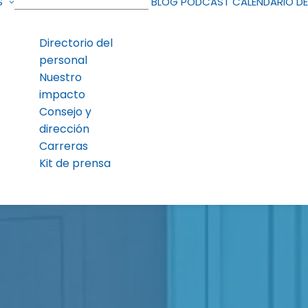
S
BLOG
PODCAST
CALENDARIO D
Directorio del
personal
Nuestro
impacto
Consejo y
dirección
Carreras
Kit de prensa