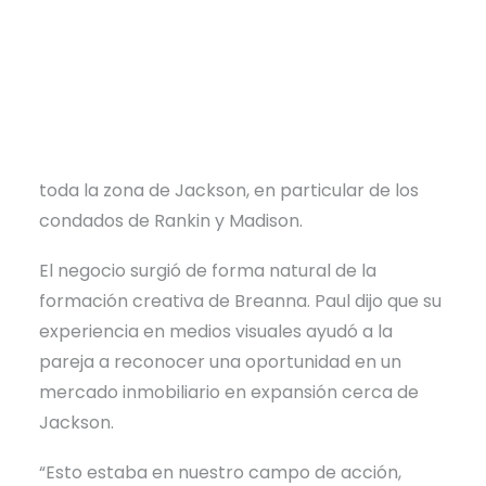
marcha
Sweet Waters Real Estate Imaging
,
una nueva empresa con sede en Brandon que
ofrece servicios profesionales de fotografía
inmobiliaria y de obtención de imágenes con
drones aprobados por la Administración
Federal de Aviación (FAA) para agentes de
toda la zona de Jackson, en particular de los
condados de Rankin y Madison.
El negocio surgió de forma natural de la
formación creativa de Breanna. Paul dijo que su
experiencia en medios visuales ayudó a la
pareja a reconocer una oportunidad en un
mercado inmobiliario en expansión cerca de
Jackson.
“Esto estaba en nuestro campo de acción,