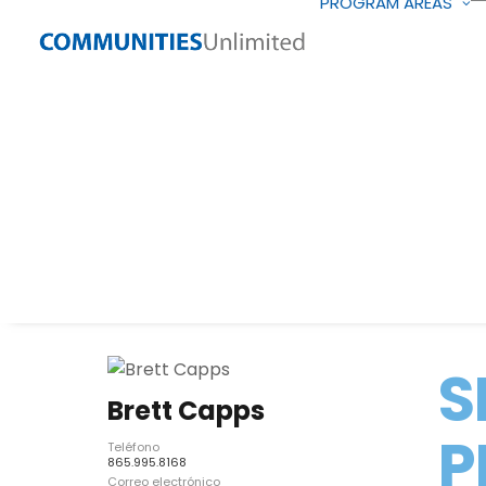
PROGRAM AREAS
S
Brett Capps
P
Teléfono
865.995.8168
Correo electrónico