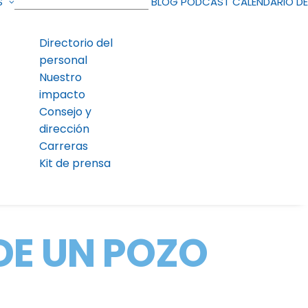
S
BLOG
PODCAST
CALENDARIO D
Directorio del
personal
Nuestro
impacto
Consejo y
dirección
Carreras
Kit de prensa
DE UN POZO