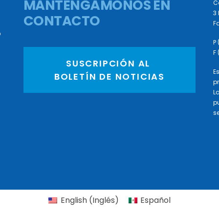
MANTENGÁMONOS EN
C
3 
CONTACTO
Fa
D
P
F
SUSCRIPCIÓN AL 
E
BOLETÍN DE NOTICIAS
p
L
p
se
English
(
Inglés
)
Español