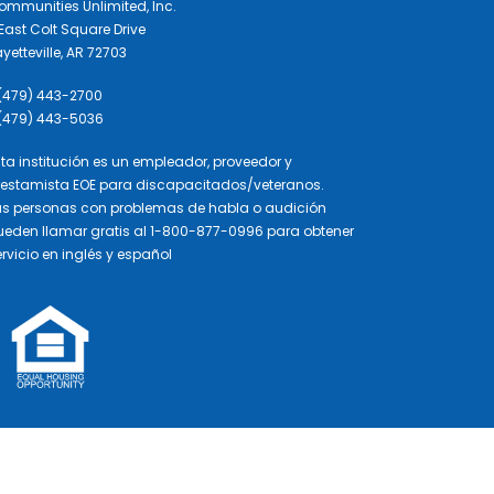
ommunities Unlimited, Inc.
East Colt Square Drive
yetteville, AR 72703
 (479) 443-2700
 (479) 443-5036
sta institución es un empleador, proveedor y
restamista EOE para discapacitados/veteranos.
as personas con problemas de habla o audición
ueden llamar gratis al 1-800-877-0996 para obtener
rvicio en inglés y español