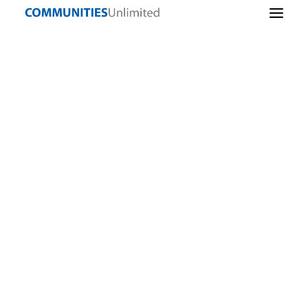
Lending
Sostenibilidad
comunitaria
Infraestructuras
comunitarias
Iniciativa empresarial
Alimentos sanos