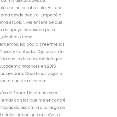
 de mis dificultades de
lé que no estaba sola. Así que
istema desde dentro. Empecé a
istema escolar. Me enteré de que
ema de apoyo necesario para
 alcohol o tiene
perdemos. No podía creerme los
Texas y Kentucky. Dijo que se lo
da que le dije a mi marido que
 Academic Warriors en 2015.
s ayudara. Decidimos viajar a
nocer nuestra escuela.
avés de Zoom. Llevamos cinco
roblemas con los que me encontré
losas de escritura a lo largo de
oriales tienen que enseñar a