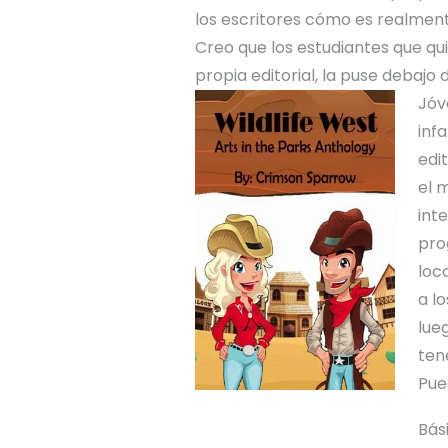
los escritores cómo es realmente
Creo que los estudiantes que qu
propia editorial, la puse debaj
Jóv
inf
edi
el 
int
pro
loc
a l
lue
ten
Pue
Bás