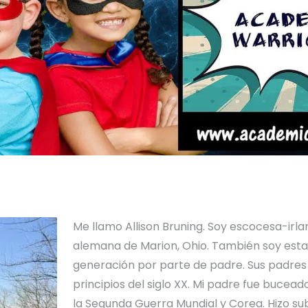
Me llamo Allison Bruning. Soy escocesa-irl
alemana de Marion, Ohio. También soy est
generación por parte de padre. Sus padre
principios del siglo XX. Mi padre fue bucead
la Segunda Guerra Mundial y Corea. Hizo s