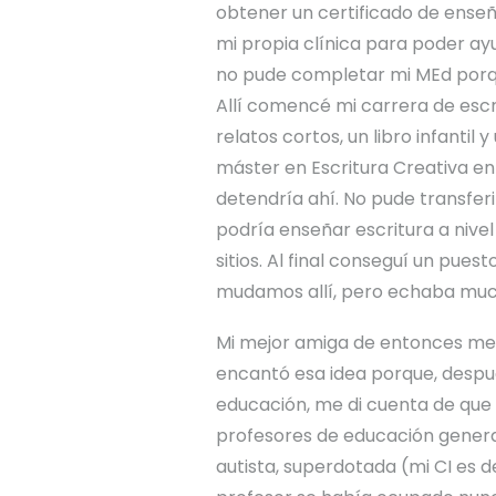
obtener un certificado de ense
mi propia clínica para poder ay
no pude completar mi MEd porqu
Allí comencé mi carrera de escr
relatos cortos, un libro infanti
máster en Escritura Creativa en 
detendría ahí. No pude transferi
podría enseñar escritura a nivel
sitios. Al final conseguí un pues
mudamos allí, pero echaba much
Mi mejor amiga de entonces me
encantó esa idea porque, despué
educación, me di cuenta de que 
profesores de educación general
autista, superdotada (mi CI es d