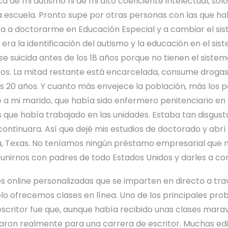
de mi autismo ni de mi alto coeficiente intelectual, sólo
 escuela. Pronto supe por otras personas con las que hab
Iba a doctorarme en Educación Especial y a cambiar el s
a era la identificación del autismo y la educación en el s
 se suicida antes de los 18 años porque no tienen el sist
tos. La mitad restante está encarcelada, consume drogas,
s 20 años. Y cuanto más envejece la población, más los 
é a mi marido, que había sido enfermero penitenciario en 
 que había trabajado en las unidades. Estaba tan disgusta
ontinuara. Así que dejé mis estudios de doctorado y abrí
 Texas. No teníamos ningún préstamo empresarial que no
nirnos con padres de todo Estados Unidos y darles a co
s online personalizadas que se imparten en directo a tr
ólo ofrecemos clases en línea. Uno de los principales p
ritor fue que, aunque había recibido unas clases maravil
ron realmente para una carrera de escritor. Muchas edit