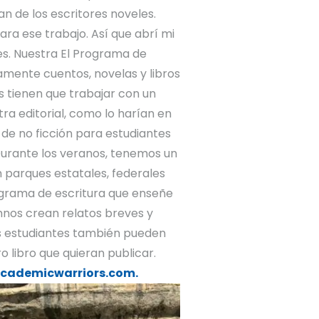
n de los escritores noveles.
ra ese trabajo. Así que abrí mi
es. Nuestra
El Programa de
amente cuentos, novelas y libros
es tienen que trabajar con un
ra editorial, como lo harían en
de no ficción para estudiantes
Durante los veranos, tenemos un
 parques estatales, federales
ograma de escritura que enseñe
umnos crean relatos breves y
os estudiantes también pueden
 libro que quieran publicar.
cademicwarriors.com.