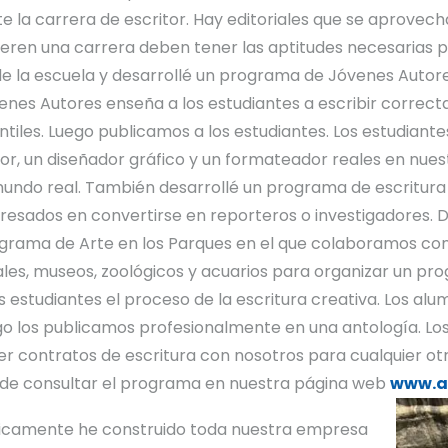
 la carrera de escritor. Hay editoriales que se aprovecha
ieren una carrera deben tener las aptitudes necesarias pa
o de la escuela y desarrollé un programa de Jóvenes Autor
enes Autores enseña a los estudiantes a escribir correct
antiles. Luego publicamos a los estudiantes. Los estudiant
tor, un diseñador gráfico y un formateador reales en nuest
mundo real. También desarrollé un programa de escritura 
eresados en convertirse en reporteros o investigadores. 
grama de Arte en los Parques en el que colaboramos con
ales, museos, zoológicos y acuarios para organizar un pr
os estudiantes el proceso de la escritura creativa. Los al
go los publicamos profesionalmente en una antología. L
er contratos de escritura con nosotros para cualquier otro
de consultar el programa en nuestra página web
www.a
icamente he construido toda nuestra empresa