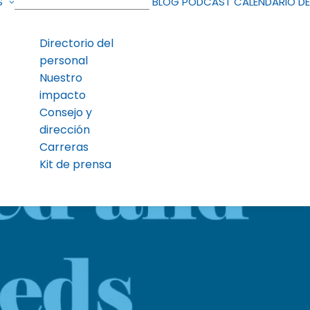
S
BLOG
PODCAST
CALENDARIO D
Directorio del
personal
Nuestro
impacto
Consejo y
dirección
Carreras
Kit de prensa