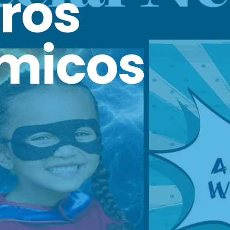
ros
micos