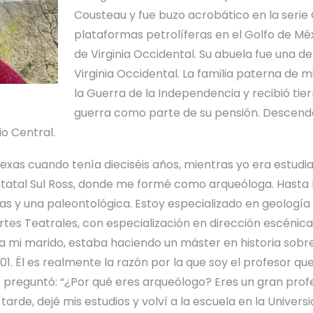
Cousteau y fue buzo acrobático en la serie
plataformas petrolíferas en el Golfo de Méx
de Virginia Occidental. Su abuela fue una 
Virginia Occidental. La familia paterna de 
la Guerra de la Independencia y recibió tie
guerra como parte de su pensión. Descend
o Central.
xas cuando tenía dieciséis años, mientras yo era estudi
 Estatal Sul Ross, donde me formé como arqueóloga. Hasta 
s y una paleontológica. Estoy especializado en geología y
tes Teatrales, con especialización en dirección escénica,
 mi marido, estaba haciendo un máster en historia sobre 
. Él es realmente la razón por la que soy el profesor qu
 preguntó: “¿Por qué eres arqueólogo? Eres un gran profe
arde, dejé mis estudios y volví a la escuela en la Univers