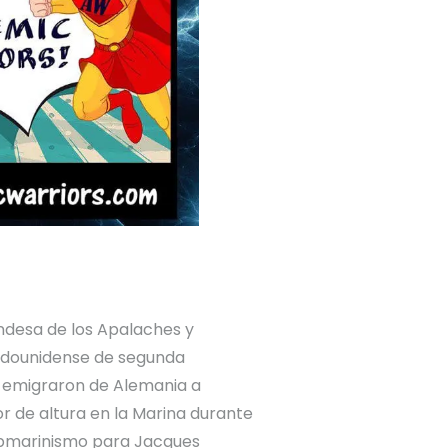
andesa de los Apalaches y
adounidense de segunda
s emigraron de Alemania a
or de altura en la Marina durante
ubmarinismo para Jacques