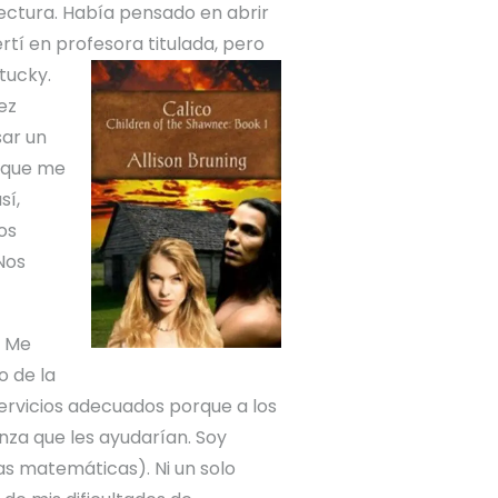
ectura. Había pensado en abrir
tí en profesora titulada, pero
tucky.
ez
sar un
é que me
sí,
os
 Nos
. Me
o de la
ervicios adecuados porque a los
nza que les ayudarían. Soy
as matemáticas). Ni un solo