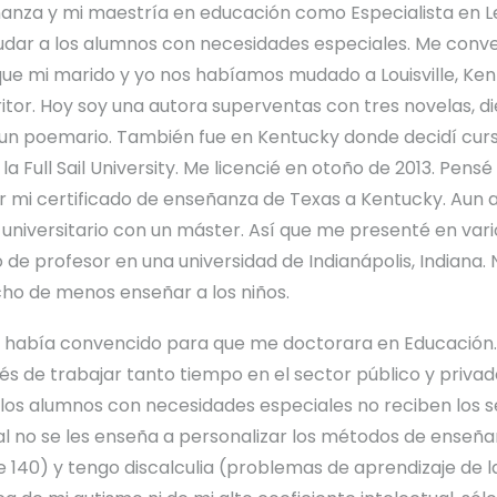
ñanza y mi maestría en educación como Especialista en L
udar a los alumnos con necesidades especiales. Me conver
e mi marido y yo nos habíamos mudado a Louisville, Ken
itor. Hoy soy una autora superventas con tres novelas, di
l y un poemario. También fue en Kentucky donde decidí cur
la Full Sail University. Me licencié en otoño de 2013. Pens
r mi certificado de enseñanza de Texas a Kentucky. Aun a
 universitario con un máster. Así que me presenté en vari
to de profesor en una universidad de Indianápolis, Indiana.
o de menos enseñar a los niños.
 había convencido para que me doctorara en Educación
s de trabajar tanto tiempo en el sector público y privad
los alumnos con necesidades especiales no reciben los s
 no se les enseña a personalizar los métodos de enseña
e 140) y tengo discalculia (problemas de aprendizaje de l