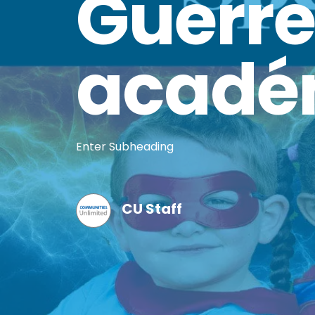
Guerre
acadé
Enter Subheading
CU Staff