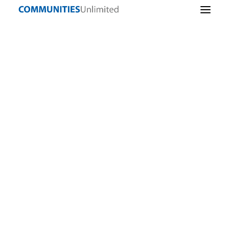
Lending
Sostenibilidad
Un préstamo
para una
comunitaria
pequeña
Infraestructuras
empresa
comunitarias
ayuda a un
Iniciativa empresarial
profesor de
Alimentos sanos
Arkansas a