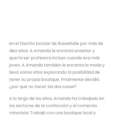
Communities Unlimited en busca de un
préstamo para pequeñas empresas para
financiar su puesta en marcha.
Amanda nació y creció en el área de Russellville
y ha trabajado como maestra de tercer grado
en el Distrito Escolar de Russellville por más de
diez años. A Amanda le encanta enseñar y
quería ser profesora incluso cuando era más
joven. A Amanda también le encanta la moda y
lleva varios años explorando la posibilidad de
tener su propia boutique. Finalmente decidió:
¿por qué no hacer las dos cosas?
A lo largo de los años, Amanda ha trabajado en
los sectores de la confección y el comercio
minorista. Trabajó con una boutique local y