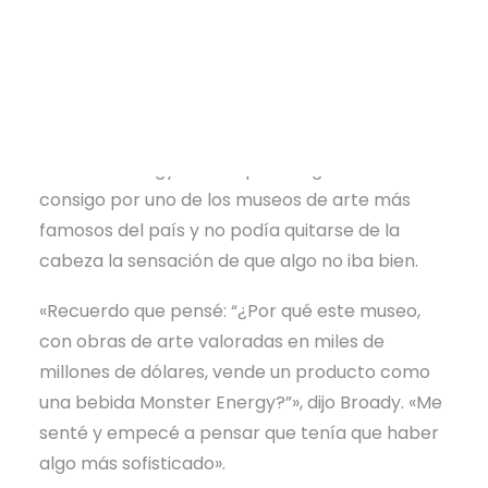
oferta de trabajo se había esfumado antes de
su primer día, y Broady estaba reconstruyendo
su carrera cuando entró en la cafetería de
Crystal Bridges y abrió la nevera. La única
opción para recargar pilas era una bebida
Monster Energy. La compró. Luego la llevó
consigo por uno de los museos de arte más
famosos del país y no podía quitarse de la
cabeza la sensación de que algo no iba bien.
«Recuerdo que pensé: “¿Por qué este museo,
con obras de arte valoradas en miles de
millones de dólares, vende un producto como
una bebida Monster Energy?”», dijo Broady. «Me
senté y empecé a pensar que tenía que haber
algo más sofisticado».