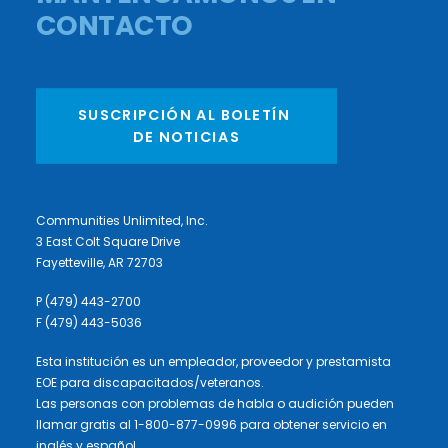
CONTACTO
SUSCRIPCIÓN AL BOLETÍN 
DE NOTICIAS
Communities Unlimited, Inc.
3 East Colt Square Drive
Fayetteville, AR 72703
P (479) 443-2700
F (479) 443-5036
Esta institución es un empleador, proveedor y prestamista
EOE para discapacitados/veteranos.
Las personas con problemas de habla o audición pueden
llamar gratis al 1-800-877-0996 para obtener servicio en
inglés y español