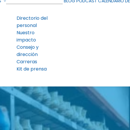
S
BLOG
PODCAST
CALENDARIO D
Directorio del
personal
Nuestro
impacto
Consejo y
dirección
Carreras
Kit de prensa