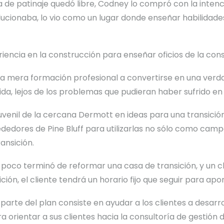
sta de patinaje quedó libre, Codney lo compró con la inten
lucionaba, lo vio como un lugar donde enseñar habilidade
iencia en la construcción para enseñar oficios de la const
na mera formación profesional a convertirse en una ver
ida, lejos de los problemas que pudieran haber sufrido en 
enil de la cercana Dermott en ideas para una transición
edores de Pine Bluff para utilizarlas no sólo como cam
ansición.
poco terminó de reformar una casa de transición, y un cli
ición, el cliente tendrá un horario fijo que seguir para apo
parte del plan consiste en ayudar a los clientes a desarr
a orientar a sus clientes hacia la consultoría de gesti