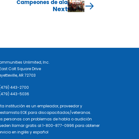
Campeones de ala
Next
ommunities Unlimited, Inc.
East Colt Square Drive
yetteville, AR 72703
 (479) 443-2700
 (479) 443-5036
sta institución es un empleador, proveedor y
restamista EOE para discapacitados/veteranos.
as personas con problemas de habla o audición
ueden llamar gratis al 1-800-877-0996 para obtener
rvicio en inglés y español