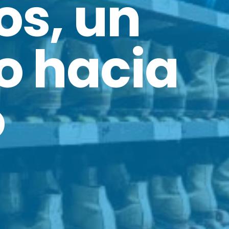
os, un
o hacia
o