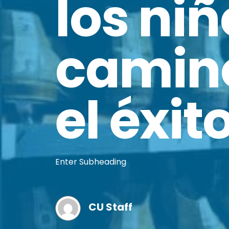
los niñ
camin
el éxit
Enter Subheading
CU Staff