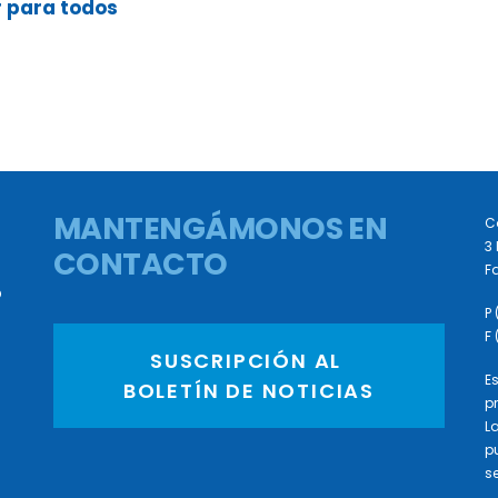
r para todos
MANTENGÁMONOS EN
C
3 
CONTACTO
Fa
D
P
F
SUSCRIPCIÓN AL 
E
BOLETÍN DE NOTICIAS
p
L
p
se